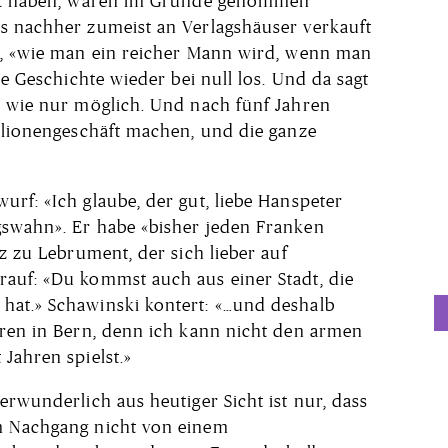
aut haben, waren im Grunde genommen
s nachher zumeist an Verlagshäuser verkauft
t, «wie man ein reicher Mann wird, wenn man
ie Geschichte wieder bei null los. Und da sagt
n wie nur möglich. Und nach fünf Jahren
illionengeschäft machen, und die ganze
rf: «Ich glaube, der gut, liebe Hanspeter
gswahn». Er habe «bisher jeden Franken
tz zu Lebrument, der sich lieber auf
auf: «Du kommst auch aus einer Stadt, die
hat.» Schawinski kontert: «…und deshalb
eren in Bern, denn ich kann nicht den armen
Jahren spielst.»
erwunderlich aus heutiger Sicht ist nur, dass
m Nachgang nicht von einem