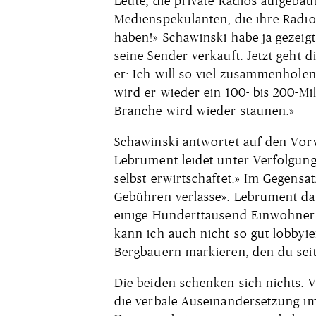
Leute, die private Radios aufgeb
Medienspekulanten, die ihre Radio
haben!» Schawinski habe ja gezeig
seine Sender verkauft. Jetzt geht d
er: Ich will so viel zusammenhole
wird er wieder ein 100- bis 200-M
Branche wird wieder staunen.»
Schawinski antwortet auf den Vorwu
Lebrument leidet unter Verfolgun
selbst erwirtschaftet.» Im Gegensa
Gebühren verlasse». Lebrument dar
einige Hunderttausend Einwohner 
kann ich auch nicht so gut lobbyi
Bergbauern markieren, den du seit 
Die beiden schenken sich nichts. V
die verbale Auseinandersetzung i