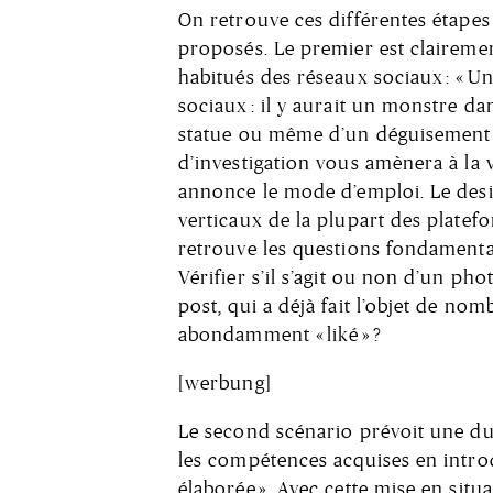
On retrouve ces différentes étapes
proposés. Le premier est clairemen
habitués des réseaux sociaux : « Un
sociaux : il y aurait un monstre dan
statue ou même d’un déguisement ? 
d’investigation vous amènera à la v
annonce le mode d’emploi. Le desig
verticaux de la plupart des platef
retrouve les questions fondamentale
Vérifier s’il s’agit ou non d’un pho
post, qui a déjà fait l’objet de nom
abondamment « liké » ?
[werbung]
Le second scénario prévoit une du
les compétences acquises en intro
élaborée ». Avec cette mise en situ