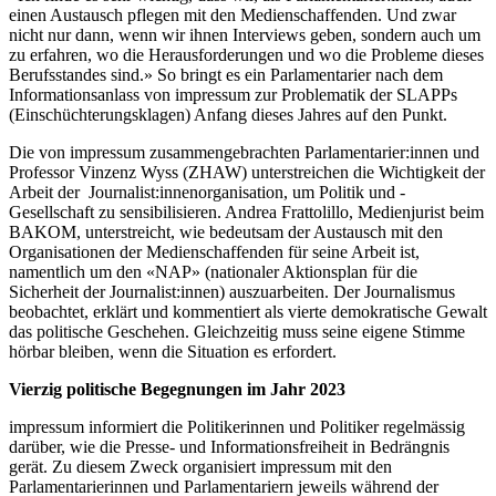
einen Austausch pflegen mit den Medienschaffenden. Und zwar
nicht nur dann, wenn wir ihnen Interviews geben, sondern auch um
zu erfahren, wo die Herausforderungen und wo die Probleme dieses
Berufsstandes sind.» So bringt es ein Parlamentarier nach dem
Informationsanlass von impressum zur Problematik der SLAPPs
(Einschüchterungsklagen) Anfang dieses Jahres auf den Punkt.
Die von impressum zusammengebrachten Parlamentarier:innen und
Professor Vinzenz Wyss (ZHAW) unterstreichen die Wichtigkeit der
Arbeit der Journa­­list:innenorganisation, um Politik und ­
Gesellschaft zu sensibilisieren. Andrea ­Frattolillo, Medienjurist beim
BAKOM, unterstreicht, wie bedeutsam der Austausch mit den
Organisationen der ­Medienschaffenden für seine Arbeit ist,
namentlich um den «NAP» (natio­naler Aktionsplan für die
Sicherheit der Journalist:innen) auszuarbeiten. Der Journalismus
beobachtet, erklärt und kommentiert als vierte demokratische Gewalt
das politische Geschehen. Gleichzeitig muss seine eigene Stimme
hörbar bleiben, wenn die Situation es erfordert.
Vierzig politische Begegnungen im Jahr 2023
impressum informiert die Politikerinnen und Politiker regelmässig
darüber, wie die Presse- und Informationsfreiheit in Bedrängnis
gerät. Zu diesem Zweck ­organisiert impressum mit den
Parlamentarierinnen und Parlamentariern jeweils während der