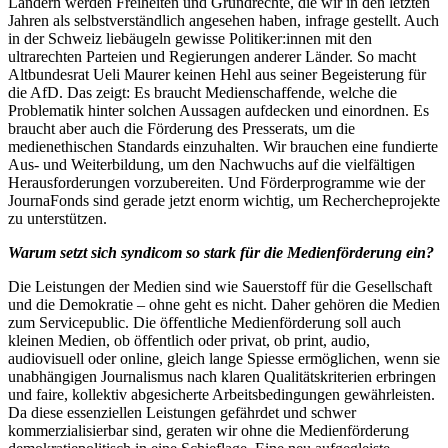
Ländern werden Freiheiten und Grundrechte, die wir in den letzten
Jahren als selbstverständlich angesehen haben, infrage gestellt. Auch
in der Schweiz liebäugeln gewisse Politiker:innen mit den
ultrarechten Parteien und Regierungen anderer Länder. So macht
Altbundesrat Ueli Maurer keinen Hehl aus seiner Begeisterung für
die AfD. Das zeigt: Es braucht Medienschaffende, welche die
Problematik hinter solchen Aussagen aufdecken und einordnen. Es
braucht aber auch die Förderung des Presserats, um die
medienethischen Standards einzuhalten. Wir brauchen eine fundierte
Aus- und Weiterbildung, um den Nachwuchs auf die vielfältigen
Herausforderungen vorzubereiten. Und Förderprogramme wie der
JournaFonds sind gerade jetzt enorm wichtig, um Rechercheprojekte
zu unterstützen.
Warum setzt sich syndicom so stark für die Medienförderung ein?
Die Leistungen der Medien sind wie Sauerstoff für die Gesellschaft
und die Demokratie – ohne geht es nicht. Daher gehören die Medien
zum Servicepublic. Die öffentliche Medienförderung soll auch
kleinen Medien, ob öffentlich oder privat, ob print, audio,
audiovisuell oder online, gleich lange Spiesse ermöglichen, wenn sie
unabhängigen Journalismus nach klaren Qualitätskriterien erbringen
und faire, kollektiv abgesicherte Arbeitsbedingungen gewährleisten.
Da diese essenziellen Leistungen gefährdet und schwer
kommerzialisierbar sind, geraten wir ohne die Medienförderung