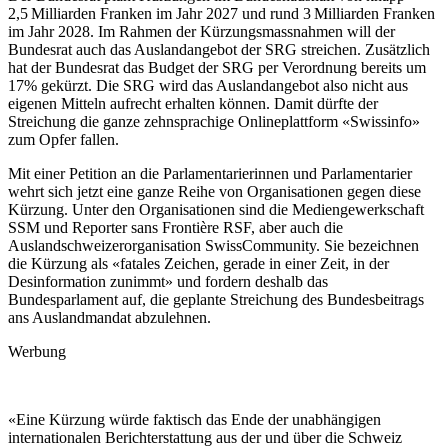
2,5 Milliarden Franken im Jahr 2027 und rund 3 Milliarden Franken
im Jahr 2028. Im Rahmen der Kürzungsmassnahmen will der
Bundesrat auch das Auslandangebot der SRG streichen. Zusätzlich
hat der Bundesrat das Budget der SRG per Verordnung bereits um
17% gekürzt. Die SRG wird das Auslandangebot also nicht aus
eigenen Mitteln aufrecht erhalten können. Damit dürfte der
Streichung die ganze zehnsprachige Onlineplattform «Swissinfo»
zum Opfer fallen.
Mit einer Petition an die Parlamentarierinnen und Parlamentarier
wehrt sich jetzt eine ganze Reihe von Organisationen gegen diese
Kürzung. Unter den Organisationen sind die Mediengewerkschaft
SSM und Reporter sans Frontière RSF, aber auch die
Auslandschweizerorganisation SwissCommunity. Sie bezeichnen
die Kürzung als «fatales Zeichen, gerade in einer Zeit, in der
Desinformation zunimmt» und fordern deshalb das
Bundesparlament auf, die geplante Streichung des Bundesbeitrags
ans Auslandmandat abzulehnen.
Werbung
«Eine Kürzung würde faktisch das Ende der unabhängigen
internationalen Berichterstattung aus der und über die Schweiz