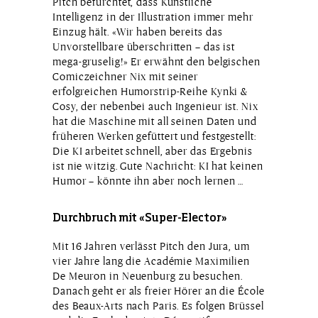
Pitch befürchtet, dass Künstliche
Intelligenz in der Illustration immer mehr
Einzug hält. «Wir haben bereits das
Unvorstellbare überschritten – das ist
mega-gruselig!» Er erwähnt den belgischen
Comiczeichner Nix mit seiner
erfolgreichen Humorstrip-Reihe Kynki &
Cosy, der nebenbei auch Ingenieur ist. Nix
hat die Maschine mit all seinen Daten und
früheren Werken gefüttert und festgestellt:
Die KI arbeitet schnell, aber das Ergebnis
ist nie witzig. Gute Nachricht: KI hat keinen
Humor – könnte ihn aber noch lernen …
Durchbruch mit «Super-Elector»
Mit 16 Jahren verlässt Pitch den Jura, um
vier Jahre lang die Académie Maximilien
De Meuron in Neuenburg zu besuchen.
Danach geht er als freier Hörer an die École
des Beaux-Arts nach Paris. Es folgen Brüssel